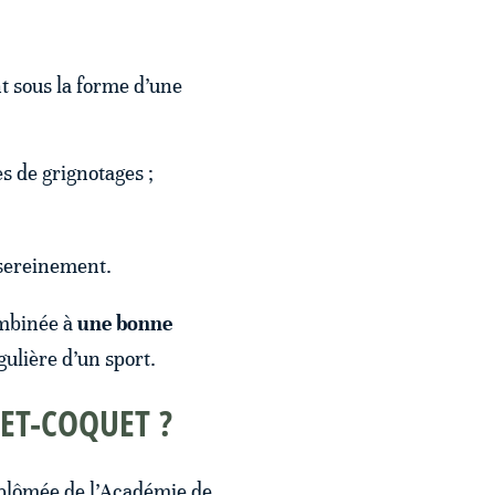
t sous la forme d’une
es de grignotages ;
 sereinement.
ombinée à
une bonne
gulière d’un sport.
RET-COQUET ?
diplômée de l’Académie de